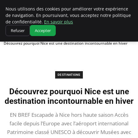
Correze Co
Nous utilisons des cookies pour améliorer votre expérience
de navigation. En poursuivant, vous acceptez notre politique
de confidentialité.
En savoir plus
Refuser
Accepter
Accueil
Destinations
Découvrez pourquoi Nice est une destination incontournable en hiver
DESTINATIONS
Découvrez pourquoi Nice est une
destination incontournable en hiver
EN BREF Escapade à Nice hors haute saison Accès
facile depuis l’Europe avec l’aéroport international
Patrimoine classé UNESCO à découvrir Musées avec