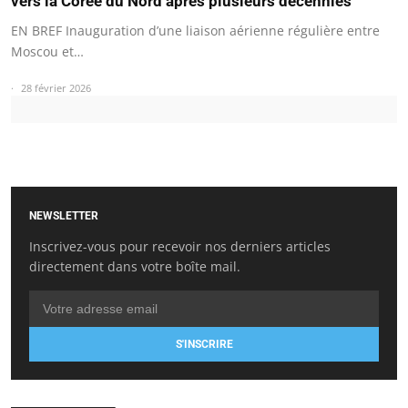
vers la Corée du Nord après plusieurs décennies
EN BREF Inauguration d’une liaison aérienne régulière entre
Moscou et…
28 février 2026
NEWSLETTER
Inscrivez-vous pour recevoir nos derniers articles
directement dans votre boîte mail.
S'INSCRIRE