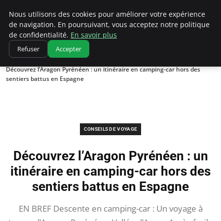
Correze Co
Nous utilisons des cookies pour améliorer votre expérience
de navigation. En poursuivant, vous acceptez notre politique
de confidentialité.
En savoir plus
Refuser
Accepter
Accueil
Conseils de voyage
Découvrez l’Aragon Pyrénéen : un itinéraire en camping-car hors des
sentiers battus en Espagne
CONSEILS DE VOYAGE
Découvrez l’Aragon Pyrénéen : un
itinéraire en camping-car hors des
sentiers battus en Espagne
EN BREF Descente en camping-car : Un voyage à