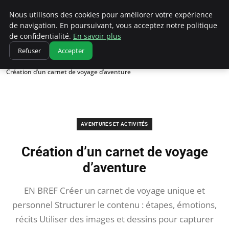
Correze Co
Nous utilisons des cookies pour améliorer votre expérience
de navigation. En poursuivant, vous acceptez notre politique
de confidentialité.
En savoir plus
Refuser
Accepter
Accueil
Aventures et activités
Création d’un carnet de voyage d’aventure
AVENTURES ET ACTIVITÉS
Création d’un carnet de voyage
d’aventure
EN BREF Créer un carnet de voyage unique et
personnel Structurer le contenu : étapes, émotions,
récits Utiliser des images et dessins pour capturer