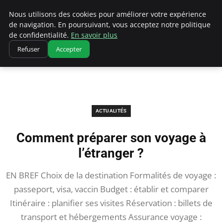
Correze Co
Nous utilisons des cookies pour améliorer votre expérience
de navigation. En poursuivant, vous acceptez notre politique
de confidentialité.
En savoir plus
Refuser
Accepter
Accueil
Actualités
Comment préparer son voyage à l’étranger ?
ACTUALITÉS
Comment préparer son voyage à
l’étranger ?
EN BREF Choix de la destination Formalités de voyage :
passeport, visa, vaccin Budget : établir et comparer
Itinéraire : planifier ses visites Réservation : billets de
transport et hébergements Assurance voyage :