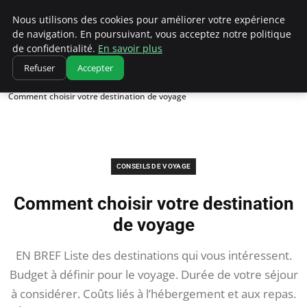
Correze Co
Nous utilisons des cookies pour améliorer votre expérience
de navigation. En poursuivant, vous acceptez notre politique
de confidentialité.
En savoir plus
Refuser
Accepter
Accueil
Conseils de voyage
Comment choisir votre destination de voyage
CONSEILS DE VOYAGE
Comment choisir votre destination
de voyage
EN BREF Liste des destinations qui vous intéressent.
Budget à définir pour le voyage. Durée de votre séjour
à considérer. Coûts liés à l’hébergement et aux repas.