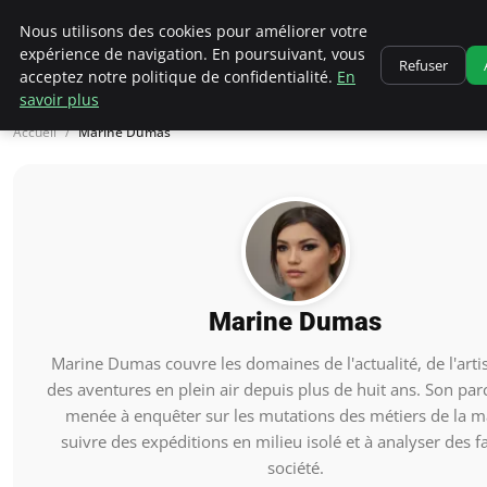
Correze Co
Nous utilisons des cookies pour améliorer votre
expérience de navigation. En poursuivant, vous
Refuser
acceptez notre politique de confidentialité.
En
savoir plus
Accueil
Marine Dumas
Marine Dumas
Marine Dumas couvre les domaines de l'actualité, de l'arti
des aventures en plein air depuis plus de huit ans. Son parc
menée à enquêter sur les mutations des métiers de la m
suivre des expéditions en milieu isolé et à analyser des fa
société.