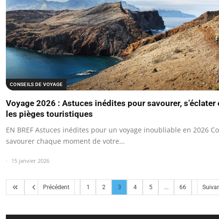
CONSEILS DE VOYAGE
Voyage 2026 : Astuces inédites pour savourer, s’éclater 
les pièges touristiques
EN BREF Astuces inédites pour un voyage inoubliable en 2026 
savourer chaque moment de votre…
15 janvier 2026
Précédent
1
2
3
4
5
...
66
Suiva