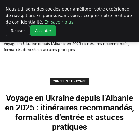
Correze Co
Nous utilisons des cookies pour améliorer votre expérience
de navigation. En poursuivant, vous acceptez notre politique
de confidentialité.
En savoir plus
Refuser
Accepter
Accueil
Conseils de voyage
Voyage en Ukraine depuis l’Albanie en 2025 : itinéraires recommandés,
formalités d’entrée et astuces pratiques
CONSEILS DE VOYAGE
Voyage en Ukraine depuis l’Albanie
en 2025 : itinéraires recommandés,
formalités d’entrée et astuces
pratiques