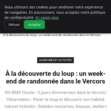
Correze Co
Nous utilisons des cookies pour améliorer votre expérience
de navigation. En poursuivant, vous acceptez notre politique
de confidentialité.
En savoir plus
Refuser
Accepter
Accueil
Aventures et activités
À la découverte du loup : un week-end de randonnée dans le Vercors
AVENTURES ET ACTIVITÉS
À la découverte du loup : un week-
end de randonnée dans le Vercors
EN BREF Durée : 3 jours d’immersion dans le Vercors
Observation : Pister le loup et découvrir son habitat
naturel Activités : Balades nocturnes, bivouac, ateliers