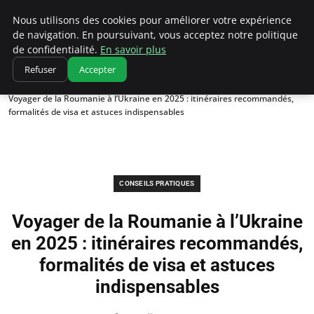
Correze Co
Nous utilisons des cookies pour améliorer votre expérience
de navigation. En poursuivant, vous acceptez notre politique
de confidentialité.
En savoir plus
Refuser
Accepter
Accueil
Conseils pratiques
Voyager de la Roumanie à l’Ukraine en 2025 : itinéraires recommandés,
formalités de visa et astuces indispensables
CONSEILS PRATIQUES
Voyager de la Roumanie à l’Ukraine
en 2025 : itinéraires recommandés,
formalités de visa et astuces
indispensables