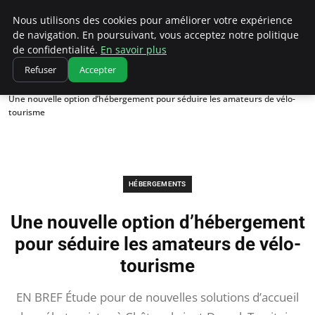
Correze Co
Nous utilisons des cookies pour améliorer votre expérience
de navigation. En poursuivant, vous acceptez notre politique
de confidentialité.
En savoir plus
Refuser
Accepter
Accueil
Hébergements
Une nouvelle option d’hébergement pour séduire les amateurs de vélo-
tourisme
HÉBERGEMENTS
Une nouvelle option d’hébergement
pour séduire les amateurs de vélo-
tourisme
EN BREF Étude pour de nouvelles solutions d’accueil