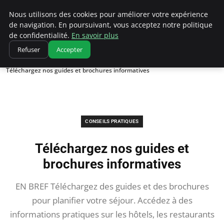
Correze Co
Nous utilisons des cookies pour améliorer votre expérience
de navigation. En poursuivant, vous acceptez notre politique
de confidentialité.
En savoir plus
Refuser
Accepter
Accueil
Conseils pratiques
Téléchargez nos guides et brochures informatives
CONSEILS PRATIQUES
Téléchargez nos guides et
brochures informatives
EN BREF Téléchargez des guides et des brochures
pour planifier votre séjour. Accédez à des
informations pratiques sur les hôtels, les restaurants