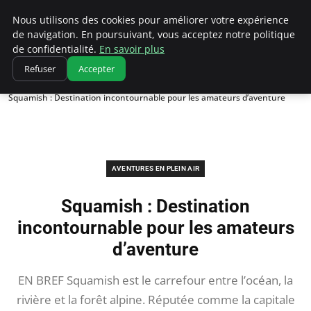
Correze Co
Nous utilisons des cookies pour améliorer votre expérience
de navigation. En poursuivant, vous acceptez notre politique
de confidentialité.
En savoir plus
Refuser
Accepter
Accueil
Aventures en plein air
Squamish : Destination incontournable pour les amateurs d’aventure
AVENTURES EN PLEIN AIR
Squamish : Destination
incontournable pour les amateurs
d’aventure
EN BREF Squamish est le carrefour entre l’océan, la
rivière et la forêt alpine. Réputée comme la capitale