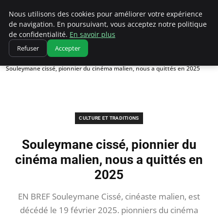
Correze Co
Nous utilisons des cookies pour améliorer votre expérience
de navigation. En poursuivant, vous acceptez notre politique
de confidentialité.
En savoir plus
Refuser
Accepter
Accueil
Culture et traditions
Souleymane cissé, pionnier du cinéma malien, nous a quittés en 2025
CULTURE ET TRADITIONS
Souleymane cissé, pionnier du
cinéma malien, nous a quittés en
2025
EN BREF Souleymane Cissé, cinéaste malien, est
décédé le 19 février 2025. pionniers du cinéma