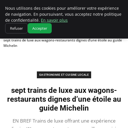
Correze Co
Nous utilisons des cookies pour améliorer votre expérience
de navigation. En poursuivant, vous acceptez notre politique
de confidentialité.
En savoir plus
Refuser
Accepter
Accueil
Gastronomie et cuisine locale
sept trains de luxe aux wagons-restaurants dignes d’une étoile au guide
Michelin
GASTRONOMIE ET CUISINE LOCALE
sept trains de luxe aux wagons-
restaurants dignes d’une étoile au
guide Michelin
EN BREF Trains de luxe offrant une expérience