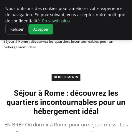
Correze Co
Nous utilisons des cookies pour améliorer votre expérience
de navigation. En poursuivant, vous acceptez notre politique
de confidentialité.
En savoir plus
Refuser
Accepter
Accueil
Hébergements
Séjour à Rome : découvrez les quartiers incontournables pour un
hébergement idéal
HÉBERGEMENTS
Séjour à Rome : découvrez les
quartiers incontournables pour un
hébergement idéal
EN BREF Où dormir à Rome pour un séjour réussi. Les