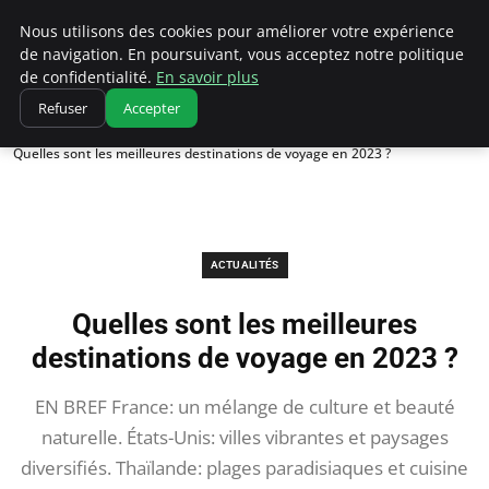
Correze Co
Nous utilisons des cookies pour améliorer votre expérience
de navigation. En poursuivant, vous acceptez notre politique
de confidentialité.
En savoir plus
Refuser
Accepter
Accueil
Actualités
Quelles sont les meilleures destinations de voyage en 2023 ?
ACTUALITÉS
Quelles sont les meilleures
destinations de voyage en 2023 ?
EN BREF France: un mélange de culture et beauté
naturelle. États-Unis: villes vibrantes et paysages
diversifiés. Thaïlande: plages paradisiaques et cuisine