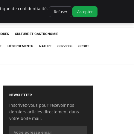
ique de confidentialité.
Refuser
Accepter
IQUES
CULTURE ET GASTRONOMIE
E
HÉBERGEMENTS
NATURE
SERVICES
SPORT
NEWSLETTER
Inscrivez-vous pour recevoir nos
derniers articles directement dans
votre boîte mail.