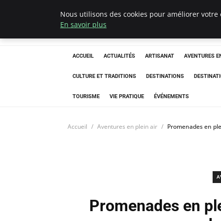
Nous utilisons des cookies pour améliorer votre 
Correze Co
En savoir plus
ACCUEIL
ACTUALITÉS
ARTISANAT
AVENTURES EN
CULTURE ET TRADITIONS
DESTINATIONS
DESTINAT
TOURISME
VIE PRATIQUE
ÉVÉNEMENTS
Accueil
Aventures en plein air
Promenades en plei
A
Promenades en ple