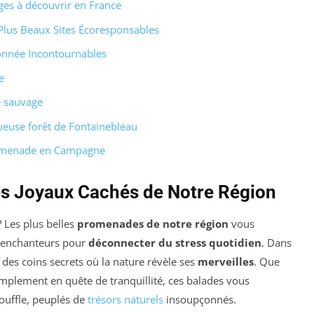
ages à découvrir en France
Plus Beaux Sites Écoresponsables
ndonnée Incontournables
e
e sauvage
ueuse forêt de Fontainebleau
Promenade en Campagne
es Joyaux Cachés de Notre Région
 Les plus belles
promenades de notre région
vous
es enchanteurs pour
déconnecter du stress quotidien
. Dans
 des coins secrets où la nature révèle ses
merveilles
. Que
mplement en quête de tranquillité, ces balades vous
ouffle, peuplés de
trésors naturels
insoupçonnés.