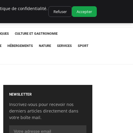
ique de confidentialité.
Refuser
Accepter
IQUES
CULTURE ET GASTRONOMIE
E
HÉBERGEMENTS
NATURE
SERVICES
SPORT
NEWSLETTER
Inscrivez-vous pour recevoir nos
derniers articles directement dans
votre boîte mail.