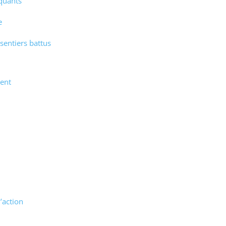
quants
e
sentiers battus
ment
’action