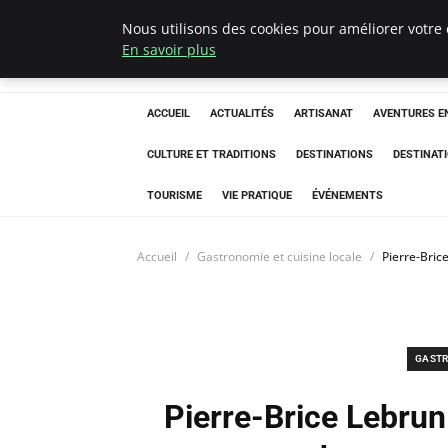
Nous utilisons des cookies pour améliorer votre 
Correze Co
En savoir plus
ACCUEIL
ACTUALITÉS
ARTISANAT
AVENTURES EN
CULTURE ET TRADITIONS
DESTINATIONS
DESTINAT
TOURISME
VIE PRATIQUE
ÉVÉNEMENTS
Accueil
Gastronomie et cuisine locale
Pierre-Bric
GASTR
Pierre-Brice Lebrun