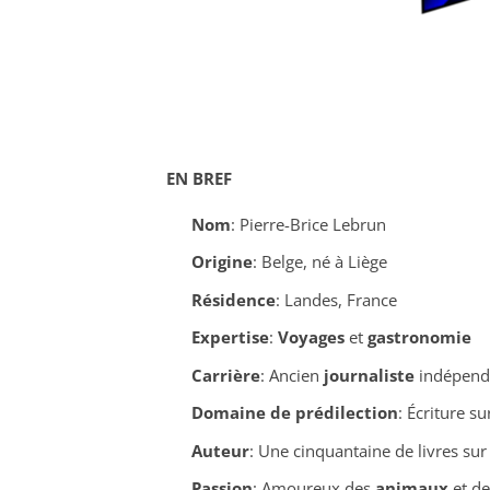
EN BREF
Nom
: Pierre-Brice Lebrun
Origine
: Belge, né à Liège
Résidence
: Landes, France
Expertise
:
Voyages
et
gastronomie
Carrière
: Ancien
journaliste
indépenda
Domaine de prédilection
: Écriture su
Auteur
: Une cinquantaine de livres sur
Passion
: Amoureux des
animaux
et de