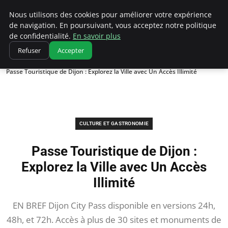
Correze Co
Nous utilisons des cookies pour améliorer votre expérience
de navigation. En poursuivant, vous acceptez notre politique
de confidentialité.
En savoir plus
Refuser
Accepter
Accueil
Culture et gastronomie
Passe Touristique de Dijon : Explorez la Ville avec Un Accès Illimité
CULTURE ET GASTRONOMIE
Passe Touristique de Dijon :
Explorez la Ville avec Un Accès
Illimité
EN BREF Dijon City Pass disponible en versions 24h,
48h, et 72h. Accès à plus de 30 sites et monuments de