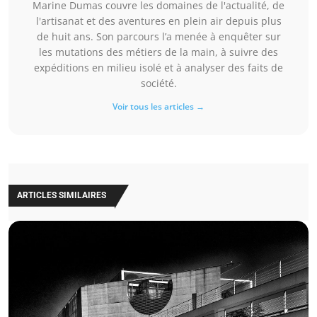
Marine Dumas couvre les domaines de l'actualité, de
l'artisanat et des aventures en plein air depuis plus
de huit ans. Son parcours l’a menée à enquêter sur
les mutations des métiers de la main, à suivre des
expéditions en milieu isolé et à analyser des faits de
société.
Voir tous les articles →
ARTICLES SIMILAIRES