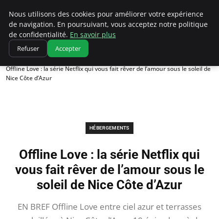
Correze Co
Nous utilisons des cookies pour améliorer votre expérience
de navigation. En poursuivant, vous acceptez notre politique
de confidentialité.
En savoir plus
Refuser
Accepter
Accueil
Hébergements
Offline Love : la série Netflix qui vous fait rêver de l’amour sous le soleil de
Nice Côte d’Azur
HÉBERGEMENTS
Offline Love : la série Netflix qui
vous fait rêver de l’amour sous le
soleil de Nice Côte d’Azur
EN BREF Offline Love entre ciel azur et terrasses