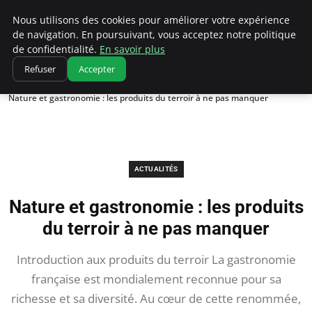
Correze Co
Nous utilisons des cookies pour améliorer votre expérience
de navigation. En poursuivant, vous acceptez notre politique
de confidentialité.
En savoir plus
Refuser
Accepter
Accueil
Actualités
Nature et gastronomie : les produits du terroir à ne pas manquer
ACTUALITÉS
Nature et gastronomie : les produits
du terroir à ne pas manquer
Introduction aux produits du terroir La gastronomie
française est mondialement reconnue pour sa
richesse et sa diversité. Au cœur de cette renommée,