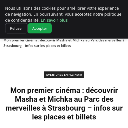
Correze Co
Nous utilisons des cookies pour améliorer votre expérience
de navigation. En poursuivant, vous acceptez notre politique
de confidentialité.
En savoir plus
Refuser
Accepter
Accueil
Aventures en plein air
Mon premier cinéma : découvrir Masha et Michka au Parc des merveilles à
Strasbourg – infos sur les places et billets
AVENTURES EN PLEIN AIR
Mon premier cinéma : découvrir
Masha et Michka au Parc des
merveilles à Strasbourg – infos sur
les places et billets