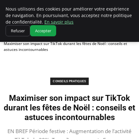
Correze Co
Nous utilisons des cookies pour améliorer votre expérience
de navigation. En poursuivant, vous acceptez notre politique
de confidentialité.
En savoir plus
Refuser
Accepter
Accueil
Conseils pratiques
Maximiser son impact sur TikTok durant les fêtes de Noël : conseils et
astuces incontournables
CONSEILS PRATIQUES
Maximiser son impact sur TikTok
durant les fêtes de Noël : conseils et
astuces incontournables
EN BREF Période festive : Augmentation de l’activité