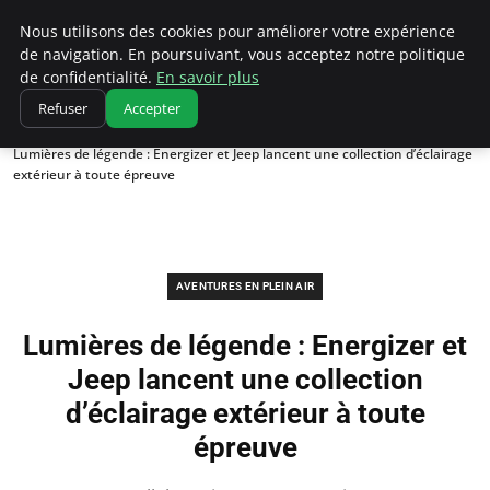
Correze Co
Nous utilisons des cookies pour améliorer votre expérience
de navigation. En poursuivant, vous acceptez notre politique
de confidentialité.
En savoir plus
Refuser
Accepter
Accueil
Aventures en plein air
Lumières de légende : Energizer et Jeep lancent une collection d’éclairage
extérieur à toute épreuve
AVENTURES EN PLEIN AIR
Lumières de légende : Energizer et
Jeep lancent une collection
d’éclairage extérieur à toute
épreuve