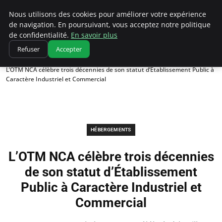
Correze Co
Nous utilisons des cookies pour améliorer votre expérience
de navigation. En poursuivant, vous acceptez notre politique
de confidentialité.
En savoir plus
Refuser
Accepter
Accueil
Hébergements
L’OTM NCA célèbre trois décennies de son statut d’Établissement Public à
Caractère Industriel et Commercial
HÉBERGEMENTS
L’OTM NCA célèbre trois décennies
de son statut d’Établissement
Public à Caractère Industriel et
Commercial