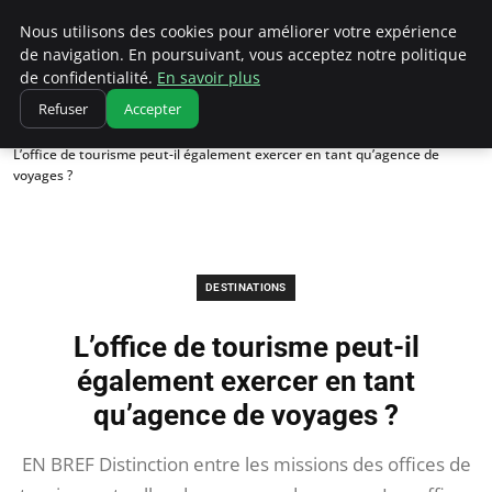
Correze Co
Nous utilisons des cookies pour améliorer votre expérience
de navigation. En poursuivant, vous acceptez notre politique
de confidentialité.
En savoir plus
Refuser
Accepter
Accueil
Destinations
L’office de tourisme peut-il également exercer en tant qu’agence de
voyages ?
DESTINATIONS
L’office de tourisme peut-il
également exercer en tant
qu’agence de voyages ?
EN BREF Distinction entre les missions des offices de