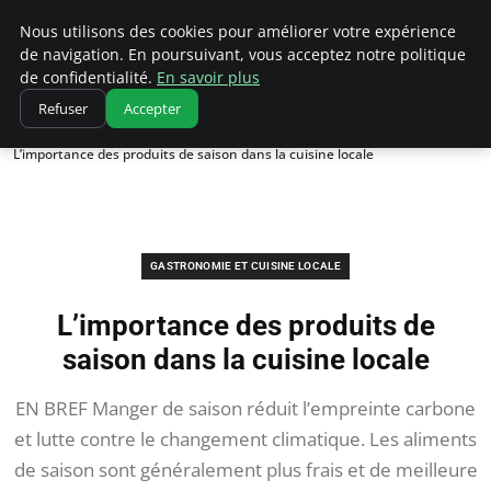
Correze Co
Nous utilisons des cookies pour améliorer votre expérience
de navigation. En poursuivant, vous acceptez notre politique
de confidentialité.
En savoir plus
Refuser
Accepter
Accueil
Gastronomie et cuisine locale
L’importance des produits de saison dans la cuisine locale
GASTRONOMIE ET CUISINE LOCALE
L’importance des produits de
saison dans la cuisine locale
EN BREF Manger de saison réduit l’empreinte carbone
et lutte contre le changement climatique. Les aliments
de saison sont généralement plus frais et de meilleure