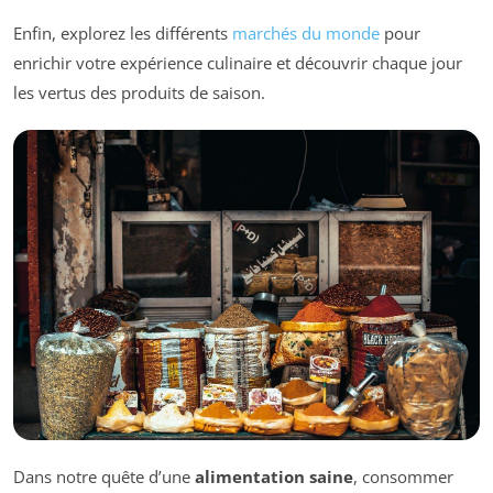
Enfin, explorez les différents
marchés du monde
pour
enrichir votre expérience culinaire et découvrir chaque jour
les vertus des produits de saison.
Dans notre quête d’une
alimentation saine
, consommer