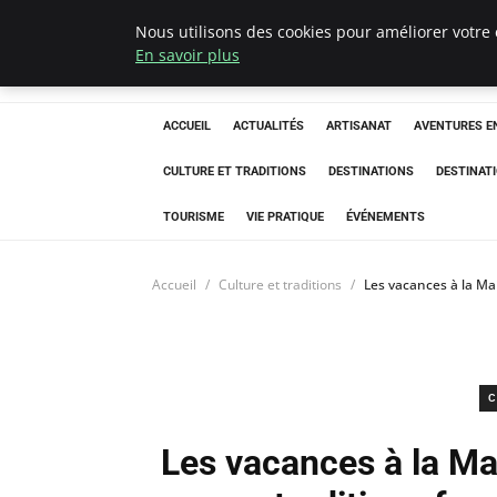
Nous utilisons des cookies pour améliorer votre 
Correze Co
En savoir plus
ACCUEIL
ACTUALITÉS
ARTISANAT
AVENTURES EN
CULTURE ET TRADITIONS
DESTINATIONS
DESTINAT
TOURISME
VIE PRATIQUE
ÉVÉNEMENTS
Accueil
Culture et traditions
Les vacances à la Ma
C
Les vacances à la Ma