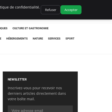
ique de confidentialité.
Refuser
Accepter
IQUES
CULTURE ET GASTRONOMIE
E
HÉBERGEMENTS
NATURE
SERVICES
SPORT
NEWSLETTER
Inscrivez-vous pour recevoir nos
derniers articles directement dans
votre boîte mail.