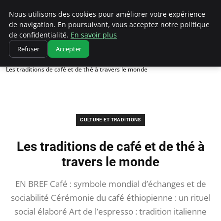
Correze Co
Nous utilisons des cookies pour améliorer votre expérience
de navigation. En poursuivant, vous acceptez notre politique
de confidentialité.
En savoir plus
Refuser
Accepter
Accueil
Culture et traditions
Les traditions de café et de thé à travers le monde
CULTURE ET TRADITIONS
Les traditions de café et de thé à
travers le monde
EN BREF Café : symbole mondial d’échanges et de
sociabilité Cérémonie du café éthiopienne : un rituel
social élaboré Art de l’espresso : tradition italienne