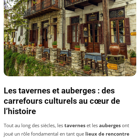
Les tavernes et auberges : des
carrefours culturels au cœur de
l’histoire
Tout au long des siècles, les
tavernes
et les
auberges
ont
joué un rôle fondamental en tant que
lieux de rencontre