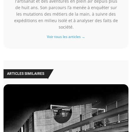
l'artisanat et des aventures en plein air depuis plus
de huit ans. Son parcours l’a menée à enquêter sur
les mutations des métiers de la main, à suivre des
expéditions en milieu isolé et à analyser des faits de
société.
Voir tous les articles →
ARTICLES SIMILAIRES