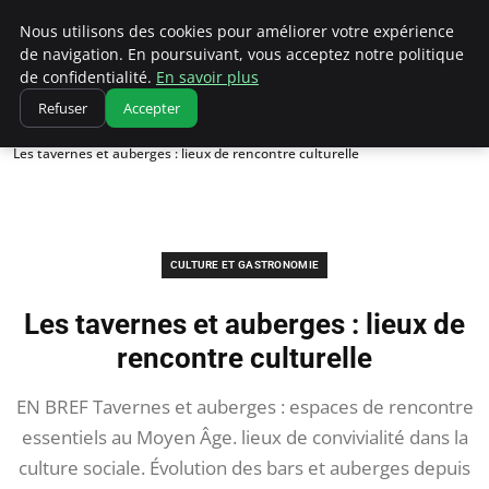
Correze Co
Nous utilisons des cookies pour améliorer votre expérience
de navigation. En poursuivant, vous acceptez notre politique
de confidentialité.
En savoir plus
Refuser
Accepter
Accueil
Culture et gastronomie
Les tavernes et auberges : lieux de rencontre culturelle
CULTURE ET GASTRONOMIE
Les tavernes et auberges : lieux de
rencontre culturelle
EN BREF Tavernes et auberges : espaces de rencontre
essentiels au Moyen Âge. lieux de convivialité dans la
culture sociale. Évolution des bars et auberges depuis