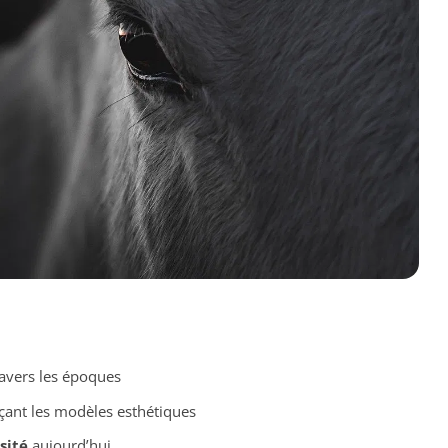
avers les époques
çant les modèles esthétiques
sité
aujourd’hui