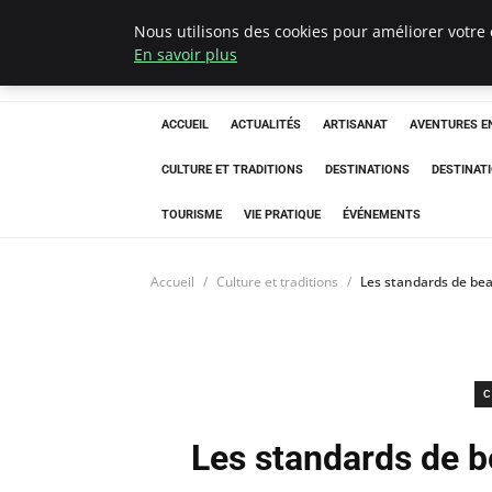
Nous utilisons des cookies pour améliorer votre 
Correze Co
En savoir plus
ACCUEIL
ACTUALITÉS
ARTISANAT
AVENTURES EN
CULTURE ET TRADITIONS
DESTINATIONS
DESTINAT
TOURISME
VIE PRATIQUE
ÉVÉNEMENTS
Accueil
Culture et traditions
Les standards de bea
C
Les standards de be