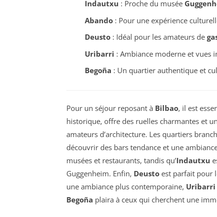
Indautxu
: Proche du musée
Guggenh
Abando
: Pour une expérience culturel
Deusto
: Idéal pour les amateurs de
ga
Uribarri
: Ambiance moderne et vues i
Begoña
: Un quartier authentique et cul
Pour un séjour reposant à
Bilbao
, il est ess
historique, offre des ruelles charmantes et u
amateurs d’architecture. Les quartiers branc
découvrir des bars tendance et une ambiance
musées et restaurants, tandis qu’
Indautxu
e
Guggenheim. Enfin,
Deusto
est parfait pour 
une ambiance plus contemporaine,
Uribarri
Begoña
plaira à ceux qui cherchent une imme