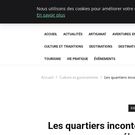
Nous utilisons des cookies pour améliorer votre 
Correze Co
En savoir plus
ACCUEIL
ACTUALITÉS
ARTISANAT
AVENTURES EN
CULTURE ET TRADITIONS
DESTINATIONS
DESTINAT
TOURISME
VIE PRATIQUE
ÉVÉNEMENTS
Accueil
Culture et gastronomie
Les quartiers inc
CU
Les quartiers incon