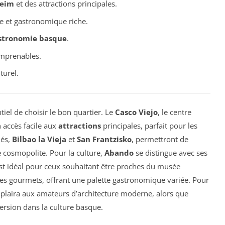
eim
et des attractions principales.
le et gastronomique riche.
stronomie basque
.
mprenables.
turel.
entiel de choisir le bon quartier. Le
Casco Viejo
, le centre
n accès facile aux
attractions
principales, parfait pour les
hés,
Bilbao la Vieja
et
San Frantzisko
, permettront de
 cosmopolite. Pour la culture,
Abando
se distingue avec ses
st idéal pour ceux souhaitant être proches du musée
les gourmets, offrant une palette gastronomique variée. Pour
plaira aux amateurs d’architecture moderne, alors que
rsion dans la culture basque.