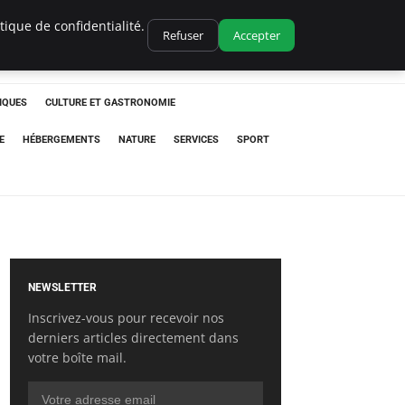
ique de confidentialité.
Refuser
Accepter
IQUES
CULTURE ET GASTRONOMIE
E
HÉBERGEMENTS
NATURE
SERVICES
SPORT
NEWSLETTER
Inscrivez-vous pour recevoir nos
derniers articles directement dans
votre boîte mail.