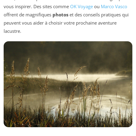
vous inspirer. Des sites comme
OK Voyage
ou
Marco Vasco
offrent de magnifiques
photos
et des conseils pratiques qui
peuvent vous aider à choisir votre prochaine aventure
lacustre.