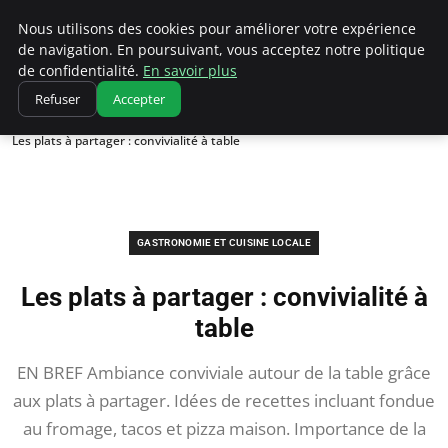
Correze Co
Nous utilisons des cookies pour améliorer votre expérience
de navigation. En poursuivant, vous acceptez notre politique
de confidentialité.
En savoir plus
Refuser
Accepter
Accueil
Gastronomie et cuisine locale
Les plats à partager : convivialité à table
GASTRONOMIE ET CUISINE LOCALE
Les plats à partager : convivialité à
table
EN BREF Ambiance conviviale autour de la table grâce
aux plats à partager. Idées de recettes incluant fondue
au fromage, tacos et pizza maison. Importance de la