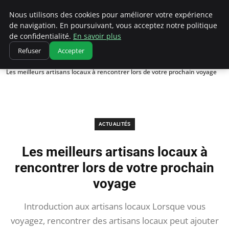
Correze Co
Nous utilisons des cookies pour améliorer votre expérience
de navigation. En poursuivant, vous acceptez notre politique
de confidentialité.
En savoir plus
Refuser
Accepter
Accueil
Actualités
Les meilleurs artisans locaux à rencontrer lors de votre prochain voyage
ACTUALITÉS
Les meilleurs artisans locaux à
rencontrer lors de votre prochain
voyage
Introduction aux artisans locaux Lorsque vous
voyagez, rencontrer des artisans locaux peut ajouter