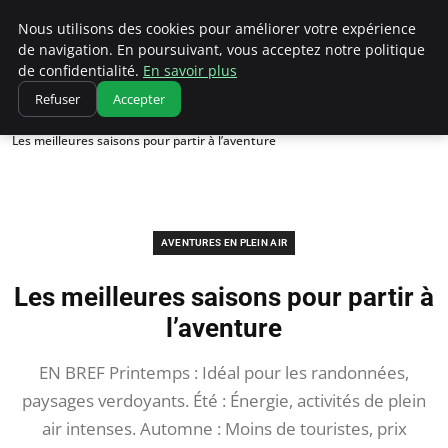
Correze Co
Nous utilisons des cookies pour améliorer votre expérience
de navigation. En poursuivant, vous acceptez notre politique
de confidentialité.
En savoir plus
Refuser
Accepter
Accueil
Aventures en plein air
Les meilleures saisons pour partir à l’aventure
AVENTURES EN PLEIN AIR
Les meilleures saisons pour partir à
l’aventure
EN BREF Printemps : Idéal pour les randonnées,
paysages verdoyants. Été : Énergie, activités de plein
air intenses. Automne : Moins de touristes, prix