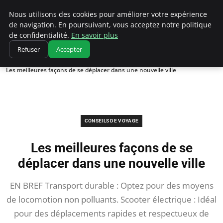
Correze Co
Nous utilisons des cookies pour améliorer votre expérience
de navigation. En poursuivant, vous acceptez notre politique
de confidentialité.
En savoir plus
Refuser
Accepter
Accueil
Conseils de voyage
Les meilleures façons de se déplacer dans une nouvelle ville
CONSEILS DE VOYAGE
Les meilleures façons de se
déplacer dans une nouvelle ville
EN BREF Transport durable : Optez pour des moyens
de locomotion non polluants. Scooter électrique : Idéal
pour des déplacements rapides et respectueux de