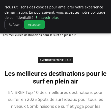
Correze Co
Nous utilisons des cookies pour améliorer votre expérience
de navigation. En poursuivant, vous acceptez notre politique
de confidentialité.
En savoir plus
Refuser
Accepter
Accueil
Aventures en plein air
Les meilleures destinations pour le surf en plein air
AVENTURES EN PLEIN AIR
Les meilleures destinations pour le
surf en plein air
EN BREF Top 10 des meilleures destinations pour
surfer en 2025 Spots de surf idéaux pour tous les
niveaux Combinaisons de surf et yoga pour les