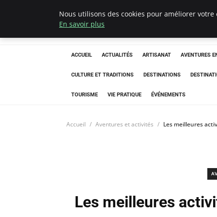
Nous utilisons des cookies pour améliorer votre 
Correze Co
En savoir plus
ACCUEIL
ACTUALITÉS
ARTISANAT
AVENTURES EN
CULTURE ET TRADITIONS
DESTINATIONS
DESTINAT
TOURISME
VIE PRATIQUE
ÉVÉNEMENTS
Accueil
Aventures et activités
Les meilleures acti
A
Les meilleures activi