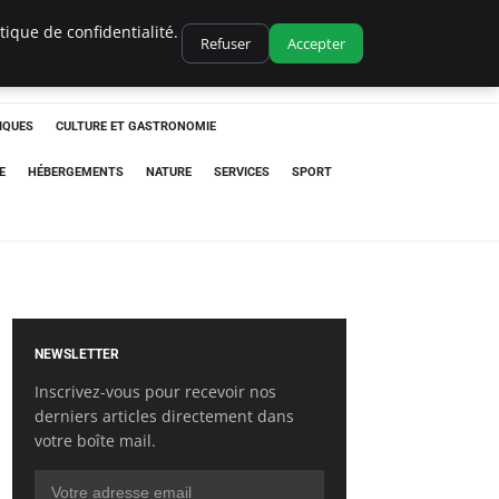
ique de confidentialité.
Refuser
Accepter
IQUES
CULTURE ET GASTRONOMIE
E
HÉBERGEMENTS
NATURE
SERVICES
SPORT
NEWSLETTER
Inscrivez-vous pour recevoir nos
derniers articles directement dans
votre boîte mail.