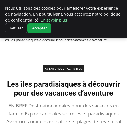
Correze Co
Nous utilisons des cookies pour améliorer votre expérience
de navigation. En poursuivant, vous acceptez notre politique
de confidentialité.
En savoir plus
Refuser
Accepter
Accueil
Aventures et activités
Les îles paradisiaques à découvrir pour des vacances d’aventure
AVENTURES ET ACTIVITÉS
Les îles paradisiaques à découvrir
pour des vacances d’aventure
EN BREF Destination idéales pour des vacances en
famille Explorez des îles secrètes et paradisiaques
Aventures uniques en nature et plages de rêve Idéal