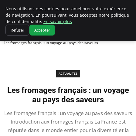
Correze Co
Nous utilisons des cookies pour améliorer votre expérience
de navigation. En poursuivant, vous acceptez notre politique
de confidentialité.
En savoir plus
Refuser
Accepter
Accueil
Actualités
Les fromages français : un voyage au pays des saveurs
ACTUALITÉS
Les fromages français : un voyage
au pays des saveurs
Les fromages français : un voyage au pays des saveurs
Introduction aux fromages français La France est
réputée dans le monde entier pour la diversité et la