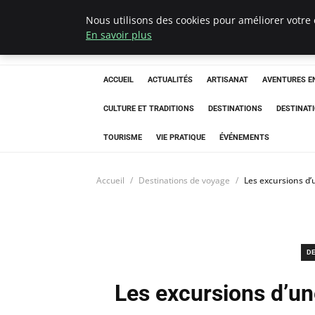
Nous utilisons des cookies pour améliorer votre 
Correze Co
En savoir plus
ACCUEIL
ACTUALITÉS
ARTISANAT
AVENTURES EN
CULTURE ET TRADITIONS
DESTINATIONS
DESTINAT
TOURISME
VIE PRATIQUE
ÉVÉNEMENTS
Accueil
Destinations de voyage
Les excursions d
DE
Les excursions d’u