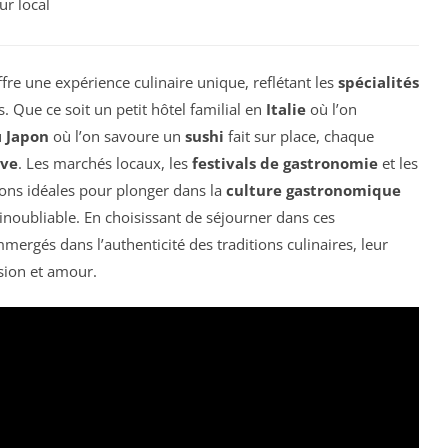
r local
fre une expérience culinaire unique, reflétant les
spécialités
 Que ce soit un petit hôtel familial en
Italie
où l’on
u
Japon
où l’on savoure un
sushi
fait sur place, chaque
ive
. Les marchés locaux, les
festivals de gastronomie
et les
ons idéales pour plonger dans la
culture gastronomique
inoubliable. En choisissant de séjourner dans ces
ergés dans l’authenticité des traditions culinaires, leur
ssion et amour.