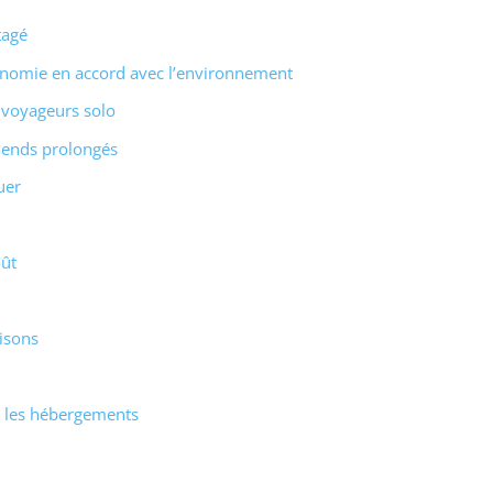
tagé
ronomie en accord avec l’environnement
s voyageurs solo
-ends prolongés
uer
oût
isons
a les hébergements