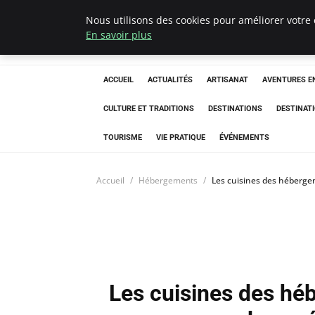
Nous utilisons des cookies pour améliorer votre 
Correze Co
En savoir plus
ACCUEIL
ACTUALITÉS
ARTISANAT
AVENTURES EN
CULTURE ET TRADITIONS
DESTINATIONS
DESTINAT
TOURISME
VIE PRATIQUE
ÉVÉNEMENTS
Accueil
Hébergements
Les cuisines des hébergem
Les cuisines des hé