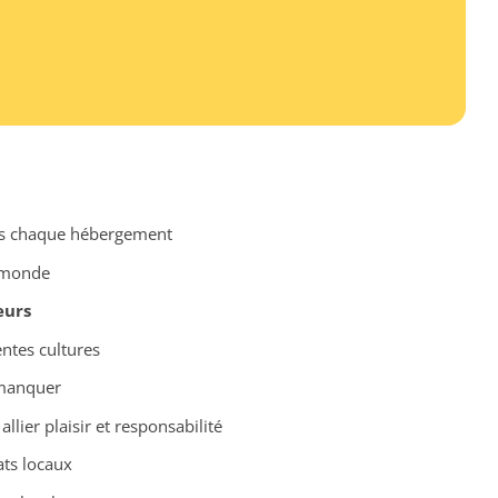
s chaque hébergement
e monde
eurs
entes cultures
manquer
llier plaisir et responsabilité
lats locaux