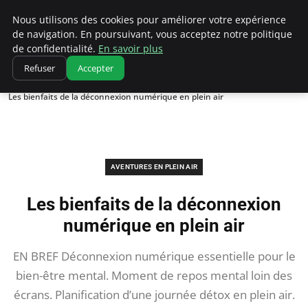
Correze Co
Nous utilisons des cookies pour améliorer votre expérience
de navigation. En poursuivant, vous acceptez notre politique
de confidentialité.
En savoir plus
Refuser
Accepter
Accueil
Aventures en plein air
Les bienfaits de la déconnexion numérique en plein air
AVENTURES EN PLEIN AIR
Les bienfaits de la déconnexion
numérique en plein air
EN BREF Déconnexion numérique essentielle pour le
bien-être mental. Moment de repos mental loin des
écrans. Planification d’une journée détox en plein air.