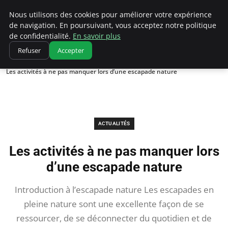
Correze Co
Nous utilisons des cookies pour améliorer votre expérience
de navigation. En poursuivant, vous acceptez notre politique
de confidentialité.
En savoir plus
Refuser
Accepter
Accueil
Actualités
Les activités à ne pas manquer lors d’une escapade nature
ACTUALITÉS
Les activités à ne pas manquer lors
d’une escapade nature
Introduction à l’escapade nature Les escapades en
pleine nature sont une excellente façon de se
ressourcer, de se déconnecter du quotidien et de