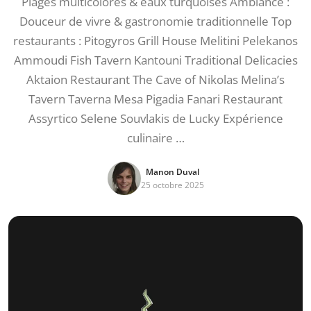
Plages multicolores & eaux turquoises Ambiance :
Douceur de vivre & gastronomie traditionnelle Top
restaurants : Pitogyros Grill House Melitini Pelekanos
Ammoudi Fish Tavern Kantouni Traditional Delicacies
Aktaion Restaurant The Cave of Nikolas Melina’s
Tavern Taverna Mesa Pigadia Fanari Restaurant
Assyrtico Selene Souvlakis de Lucky Expérience
culinaire …
Manon Duval
25 octobre 2025