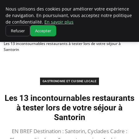
Correze Co
Nous utilisons des cookies pour améliorer votre expérience
de navigation. En poursuivant, vous acceptez notre politique
de confidentialité.
En savoir plus
Refuser
Accepter
Accueil
Gastronomie et cuisine locale
Les 13 incontournables restaurants à tester lors de votre séjour à
Santorin
GASTRONOMIE ET CUISINE LOCALE
Les 13 incontournables restaurants
à tester lors de votre séjour à
Santorin
EN BREF Destination : Santorin, Cyclades Cadre :