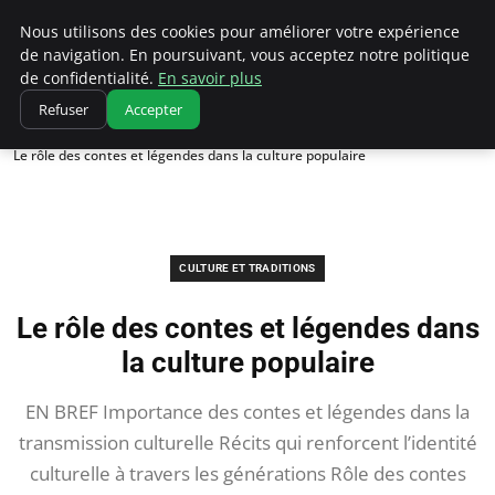
Correze Co
Nous utilisons des cookies pour améliorer votre expérience
de navigation. En poursuivant, vous acceptez notre politique
de confidentialité.
En savoir plus
Refuser
Accepter
Accueil
Culture et traditions
Le rôle des contes et légendes dans la culture populaire
CULTURE ET TRADITIONS
Le rôle des contes et légendes dans
la culture populaire
EN BREF Importance des contes et légendes dans la
transmission culturelle Récits qui renforcent l’identité
culturelle à travers les générations Rôle des contes