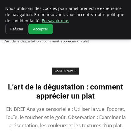
Correze Co
Nous utilisons des cookies pour améliorer votre expérience
de navigation. En poursuivant, vous acceptez notre politique
de confidentialité.
En savoir plus
Refuser
Accepter
Accueil
Gastronomie
L’art de la dégustation : comment apprécier un plat
GASTRONOMIE
L’art de la dégustation : comment
apprécier un plat
EN BREF Analyse sensorielle : Utiliser la vue, l’odorat,
l’ouïe, le toucher et le goût. Observation : Examiner la
présentation, les couleurs et les textures d’un plat.