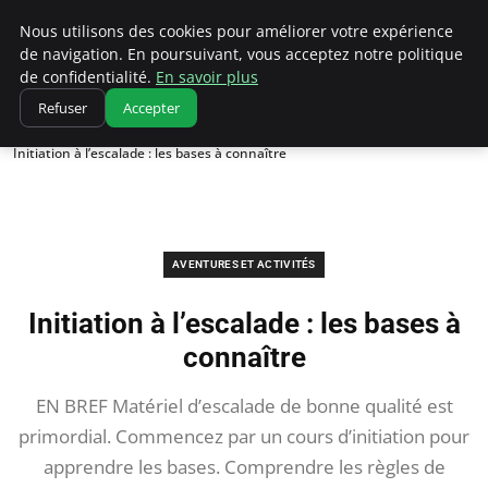
Correze Co
Nous utilisons des cookies pour améliorer votre expérience
de navigation. En poursuivant, vous acceptez notre politique
de confidentialité.
En savoir plus
Refuser
Accepter
Accueil
Aventures et activités
Initiation à l’escalade : les bases à connaître
AVENTURES ET ACTIVITÉS
Initiation à l’escalade : les bases à
connaître
EN BREF Matériel d’escalade de bonne qualité est
primordial. Commencez par un cours d’initiation pour
apprendre les bases. Comprendre les règles de